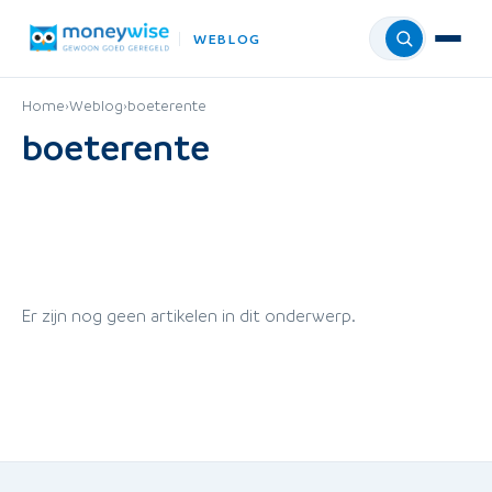
WEBLOG
Menu
Home
›
Weblog
›
boeterente
boeterente
Er zijn nog geen artikelen in dit onderwerp.