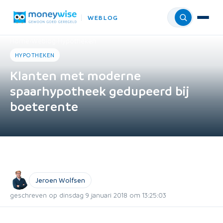
WEBLOG
Menu
Home
›
Weblog
›
Hypotheken
HYPOTHEKEN
Klanten met moderne
spaarhypotheek gedupeerd bij
boeterente
Jeroen Wolfsen
geschreven op dinsdag 9 januari 2018 om 13:25:03