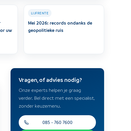
LIJFRENTE
r
Mei 2026: records ondanks de
oor uw
geopolitieke ruis
Vragen, of advies nodig?
Onze experts helpen je graag
verder. Bel direct met een specialist,
zonder keuzemenu.
085 - 760 7600