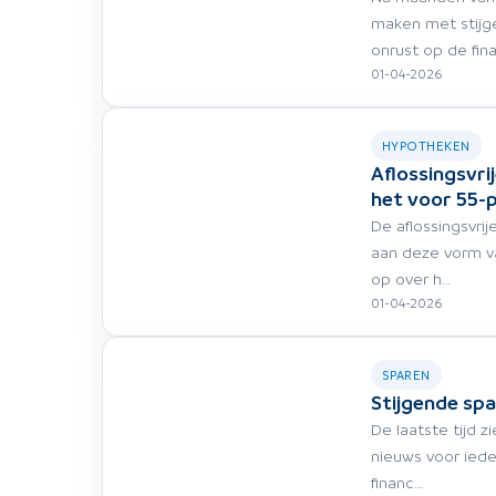
maken met stijge
onrust op de fin
01-04-2026
HYPOTHEKEN
Aflossingsvr
het voor 55-p
De aflossingsvri
aan deze vorm va
op over h…
01-04-2026
SPAREN
Stijgende sp
De laatste tijd z
nieuws voor iede
financ…