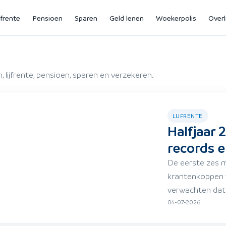
jfrente
Pensioen
Sparen
Geld lenen
Woekerpolis
Overl
 lijfrente, pensioen, sparen en verzekeren.
LIJFRENTE
Halfjaar 
records en
De eerste zes m
krantenkoppen va
verwachten dat 
04-07-2026