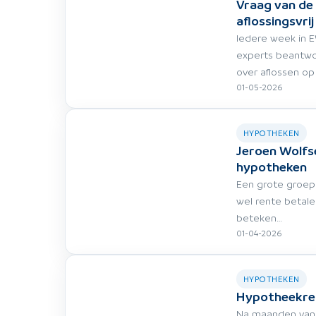
Vraag van de
aflossingsvri
Iedere week in E
experts beantwo
over aflossen op
01-05-2026
HYPOTHEKEN
Jeroen Wolfse
hypotheken
Een grote groep 
wel rente betale
beteken…
01-04-2026
HYPOTHEKEN
Hypotheekren
Na maanden van 