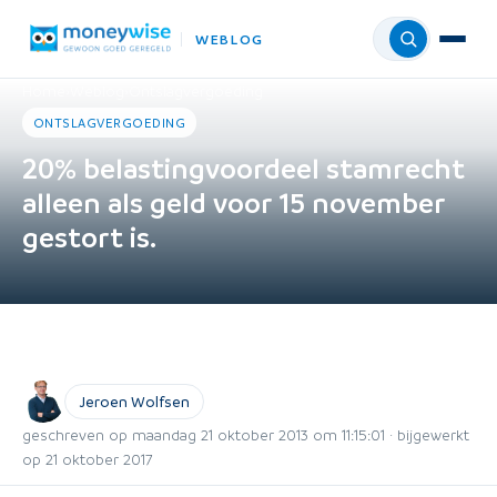
WEBLOG
Menu
Home
›
Weblog
›
Ontslagvergoeding
ONTSLAGVERGOEDING
20% belastingvoordeel stamrecht
alleen als geld voor 15 november
gestort is.
Jeroen Wolfsen
geschreven op maandag 21 oktober 2013 om 11:15:01 · bijgewerkt
op 21 oktober 2017