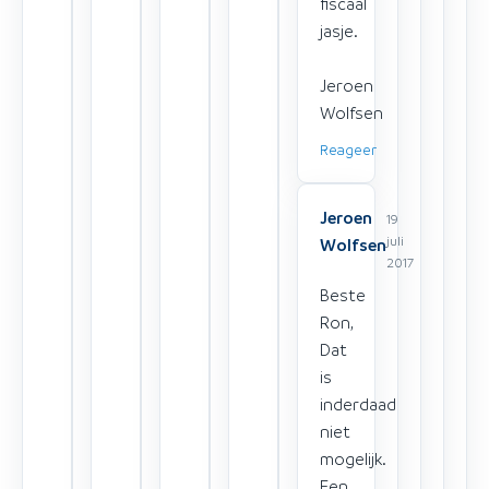
fiscaal
jasje.
Jeroen
Wolfsen
Reageer
Jeroen
19
juli
Wolfsen
2017
Beste
Ron,
Dat
is
inderdaad
niet
mogelijk.
Een