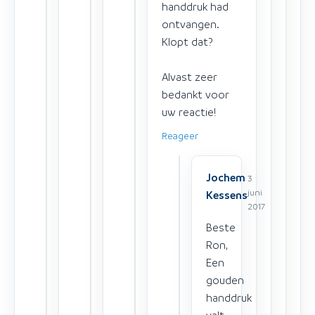
handdruk had
ontvangen.
Klopt dat?
Alvast zeer
bedankt voor
uw reactie!
Reageer
Jochem
3
juni
Kessens
2017
Beste
Ron,
Een
gouden
handdruk
valt