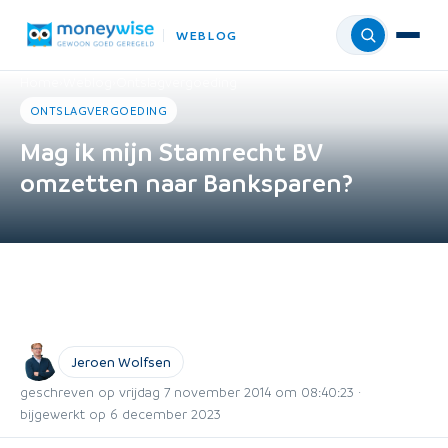
WEBLOG
Menu
Home
›
Weblog
›
Ontslagvergoeding
ONTSLAGVERGOEDING
Mag ik mijn Stamrecht BV
omzetten naar Banksparen?
Jeroen Wolfsen
geschreven op vrijdag 7 november 2014 om 08:40:23 ·
bijgewerkt op 6 december 2023