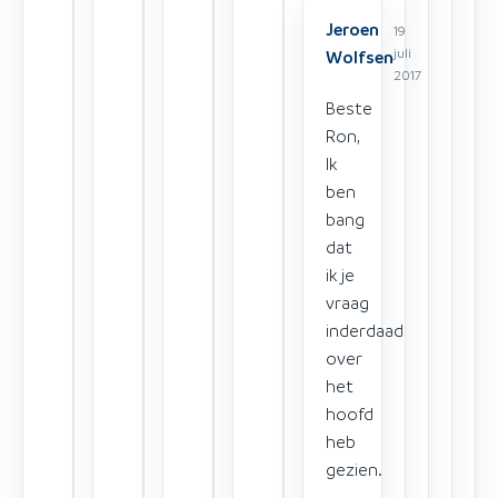
Jeroen
19
juli
Wolfsen
2017
Beste
Ron,
Ik
ben
bang
dat
ik je
vraag
inderdaad
over
het
hoofd
heb
gezien.