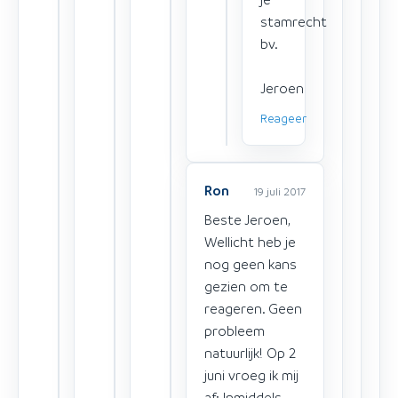
stamrecht
bv.
Jeroen
Reageer
Ron
19 juli 2017
Beste Jeroen,
Wellicht heb je
nog geen kans
gezien om te
reageren. Geen
probleem
natuurlijk! Op 2
juni vroeg ik mij
af: Inmiddels