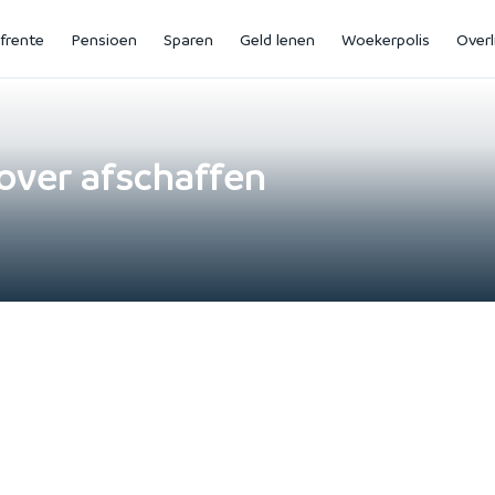
jfrente
Pensioen
Sparen
Geld lenen
Woekerpolis
Overl
over afschaffen