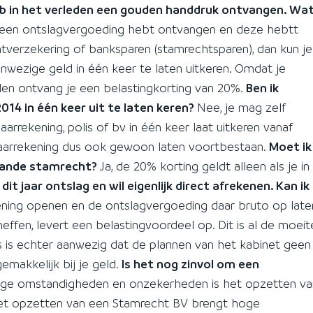
eb in het verleden een gouden handdruk ontvangen. Wa
en een ontslagvergoeding hebt ontvangen en deze hebtt
tverzekering of banksparen (stamrechtsparen), dan kun je
wezige geld in één keer te laten uitkeren. Omdat je
len ontvang je een belastingkorting van 20%.
Ben ik
014 in één keer uit te laten keren?
Nee, je mag zelf
rrekening, polis of bv in één keer laat uitkeren vanaf
spaarrekening dus ook gewoon laten voortbestaan.
Moet ik
taande stamrecht?
Ja, de 20% korting geldt alleen als je in
g dit jaar ontslag en wil eigenlijk direct afrekenen. Kan ik
ning openen en de ontslagvergoeding daar bruto op late
effen, levert een belastingvoordeel op. Dit is al de moeit
s is echter aanwezig dat de plannen van het kabinet geen
makkelijk bij je geld.
Is het nog zinvol om een
dige omstandigheden en onzekerheden is het opzetten va
Het opzetten van een Stamrecht BV brengt hoge