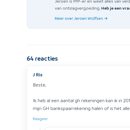
Jeroen is FFP-er en weet alles van ver
van ontslagvergoeding.
Heb je een vr
Meer over Jeroen Wolfsen →
64
reacties
J Ris
Beste,
Ik heb al een aantal gh rekeningen kan ik in 2
mijn GH bankspaarrekening halen of is het alle
Reageer