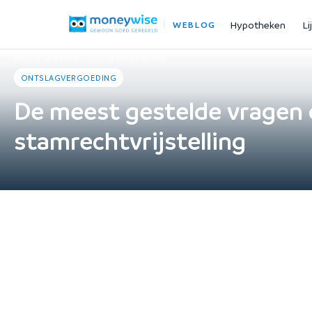
Hypotheken
Li
WEBLOG
Home
›
Weblog
›
Ontslagvergoeding
ONTSLAGVERGOEDING
De meest gestelde vragen 
stamrechtvrijstelling