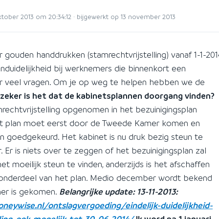
ober 2013 om 20:34:12 · bijgewerkt op 13 november 2013
r gouden handdrukken (stamrechtvrijstelling) vanaf 1-1-201
onduidelijkheid bij werknemers die binnenkort een
ver veel vragen. Om je op weg te helpen hebben we de
zeker is het dat de kabinetsplannen doorgang vinden?
rechtvrijstelling opgenomen in het bezuinigingsplan
Dit plan moet eerst door de Tweede Kamer komen en
 goedgekeurd. Het kabinet is nu druk bezig steun te
Er is niets over te zeggen of het bezuinigingsplan zal
et moeilijk steun te vinden, anderzijds is het afschaffen
ein onderdeel van het plan. Medio december wordt bekend
mer is gekomen.
Belangrijke update: 13-11-2013:
neywise.nl/ontslagvergoeding/eindelijk-duidelijkheid-
ng-ook-mogelijk-tot-30-06-2014/
Ik word na 1 januari