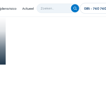
ijdensrisico
Actueel
085 - 760 76