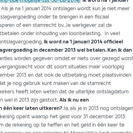
?
Als je na 1 januari 2014 ontslagen wordt kun je niet meer
slagvergoeding onder te brengen in een fiscaal
ksparen of een stamrecht bv. Je werkgever zal de
betalen onder inhouding van loonbelasting. In veel
 ontslagvergoeding.
Ik word na 1 januari 2014 officieel
agvergoeding in december 2013 wel betalen. Kan ik dan
anties worden gegeven omdat er niets over gezegd word
vergangsrecht voor dit soort situaties maar voorlopig
cember 2013 en dat ook de uitbetaling moet plaatsvinden
dat je nog gebruik kunt maken van de stamrecht
ekers heeft laten weten dat de uiterlijke ontslagdatum
 wel in 2013 zijn gestort.
Als ik nu een
n één keer laten uitkeren?
Ja, als je in 2013 nog ontslage
ening opent waarop het geld voor 31 december 2013
om de rekening op te heffen en het geld in één keer te
et openen van een rekening bij MoneyWise kost eenmalig