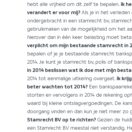
hebt alle vrijheid om dit zelf te bepalen.
Ik h
verandert er voor mij?
Als je in het verled
ondergebracht in een stamrecht bv, stamrech
gebruikmaken van de mogelijkheid om het aan
hierover dan in één keer belasting moet beta
verplicht om mijn bestaande stamrecht in 2
bepalen of je je bestaande stamrecht bankspaa
2014. Je kunt je stamrecht bv, polis of bank
in 2014 beslissen wat ik doe met mijn bes
2014 tot eenmalige uitkering overgaat.
Ik krij
beter wachten tot 2014?
Een bankspaarreke
storten en vervolgens in 2014 de rekening oph
waard bij kleine ontslagvergoedingen. De kan
doorgang vinden en dan kun je niet meer zo ge
Stamrecht BV op te richten?
Gezien de hui
een Stamrecht BV meestal niet verstandig. 