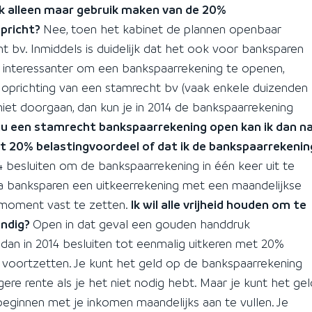
ik alleen maar gebruik maken van de 20%
opricht?
Nee, toen het kabinet de plannen openbaar
 bv. Inmiddels is duidelijk dat het ook voor banksparen
l interessanter om een bankspaarrekening te openen,
 oprichting van een stamrecht bv (vaak enkele duizenden
niet doorgaan, dan kun je in 2014 de bankspaarrekening
 nu een stamrecht bankspaarrekening open kan ik dan n
met 20% belastingvoordeel of dat ik de bankspaarrekenin
14 besluiten om de bankspaarrekening in één keer uit te
ia banksparen een uitkeerrekening met een maandelijkse
r moment vast te zetten.
Ik wil alle vrijheid houden om te
andig?
Open in dat geval een gouden handdruk
dan in 2014 besluiten tot eenmalig uitkeren met 20%
 voortzetten. Je kunt het geld op de bankspaarrekening
re rente als je het niet nodig hebt. Maar je kunt het gel
eginnen met je inkomen maandelijks aan te vullen. Je