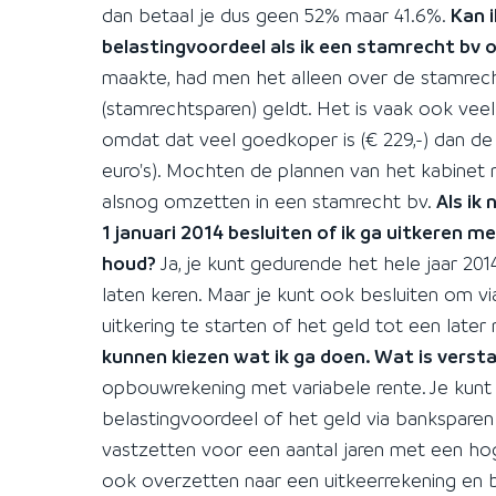
dan betaal je dus geen 52% maar 41.6%.
Kan 
belastingvoordeel als ik een stamrecht bv 
maakte, had men het alleen over de stamrecht
(stamrechtsparen) geldt. Het is vaak ook vee
omdat dat veel goedkoper is (€ 229,-) dan de
euro's). Mochten de plannen van het kabinet 
alsnog omzetten in een stamrecht bv.
Als ik
1 januari 2014 besluiten of ik ga uitkeren 
houd?
Ja, je kunt gedurende het hele jaar 20
laten keren. Maar je kunt ook besluiten om v
uitkering te starten of het geld tot een late
kunnen kiezen wat ik ga doen. Wat is verst
opbouwrekening met variabele rente. Je kunt 
belastingvoordeel of het geld via banksparen
vastzetten voor een aantal jaren met een hoge
ook overzetten naar een uitkeerrekening en b