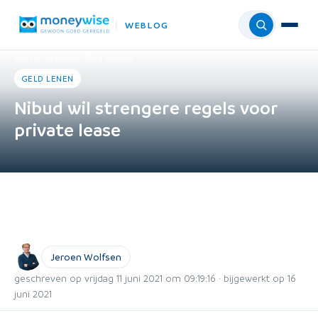
WEBLOG
Menu
Home
›
Weblog
›
Geld Lenen
GELD LENEN
Nibud wil strengere regels voor
private lease
Jeroen Wolfsen
geschreven op vrijdag 11 juni 2021 om 09:19:16 · bijgewerkt op 16
juni 2021