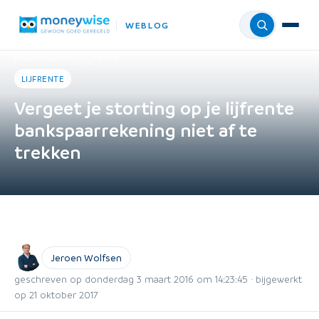
WEBLOG
Menu
Home
›
Weblog
›
Lijfrente
LIJFRENTE
Vergeet je storting op je lijfrente
bankspaarrekening niet af te
trekken
Jeroen Wolfsen
geschreven op donderdag 3 maart 2016 om 14:23:45 · bijgewerkt
op 21 oktober 2017