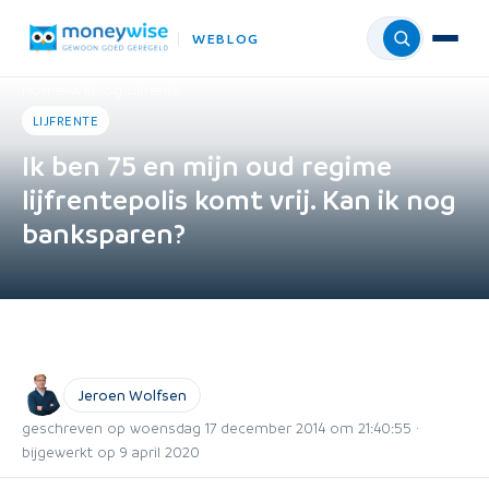
WEBLOG
Menu
Home
›
Weblog
›
Lijfrente
LIJFRENTE
Ik ben 75 en mijn oud regime
lijfrentepolis komt vrij. Kan ik nog
banksparen?
Jeroen Wolfsen
geschreven op woensdag 17 december 2014 om 21:40:55 ·
bijgewerkt op 9 april 2020