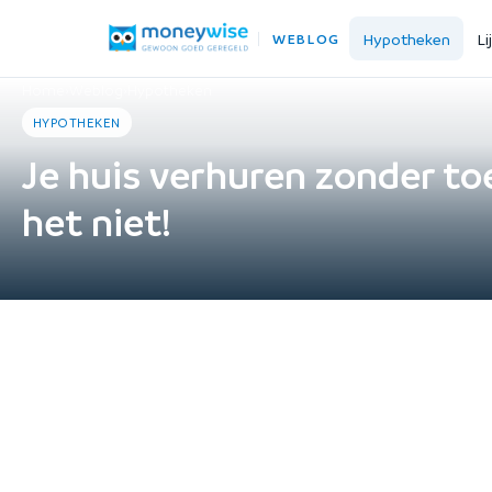
Hypotheken
Li
WEBLOG
Home
›
Weblog
›
Hypotheken
HYPOTHEKEN
Je huis verhuren zonder t
het niet!