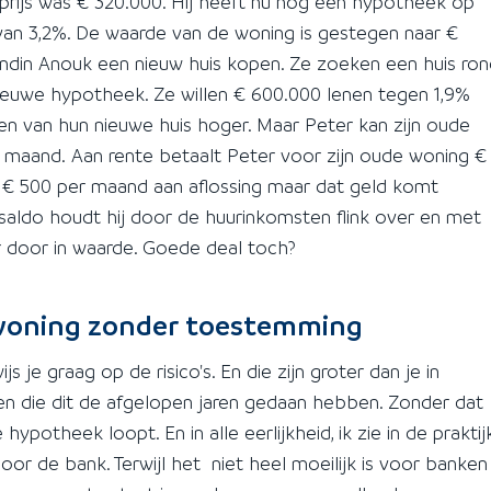
ijs was € 320.000. Hij heeft nu nog een hypotheek op
an 3,2%. De waarde van de woning is gestegen naar €
endin Anouk een nieuw huis kopen. Ze zoeken een huis ron
ieuwe hypotheek. Ze willen € 600.000 lenen tegen 1,9%
sten van hun nieuwe huis hoger. Maar Peter kan zijn oude
 maand. Aan rente betaalt Peter voor zijn oude woning €
'n € 500 per maand aan aflossing maar dat geld komt
er saldo houdt hij door de huurinkomsten flink over en met
r door in waarde. Goede deal toch?
opwoning zonder toestemming
ijs je graag op de risico's. En die zijn groter dan je in
sen die dit de afgelopen jaren gedaan hebben. Zonder dat
otheek loopt. En in alle eerlijkheid, ik zie in de praktij
or de bank. Terwijl het niet heel moeilijk is voor banken