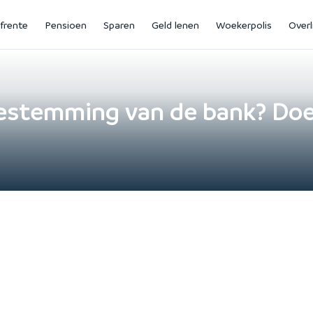
jfrente
Pensioen
Sparen
Geld lenen
Woekerpolis
Overl
oestemming van de bank? Do