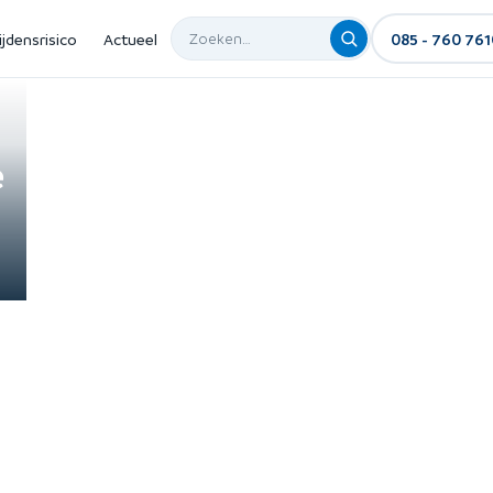
ijdensrisico
Actueel
085 - 760 761
e