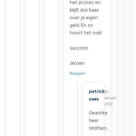
het proces en
blijft dus baas
over je eigen
geld. En zo
hoort het ook!
succces!
Jeroen
Reageer
patrick
15
januari
saes
2012
Geachte
heer
Wolfsen,