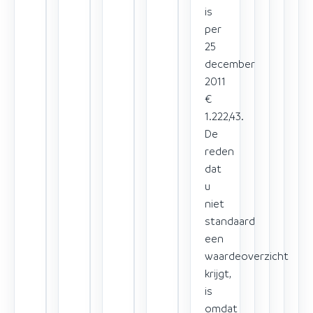
is
per
25
december
2011
€
1.222,43.
De
reden
dat
u
niet
standaard
een
waardeoverzicht
krijgt,
is
omdat