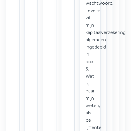
wachtwoord.
Tevens
zit
mijn
kapitaalverzekering
algemeen
ingedeeld
in
box
3.
Wat
ik,
naar
mijn
weten,
als
de
lijfrente