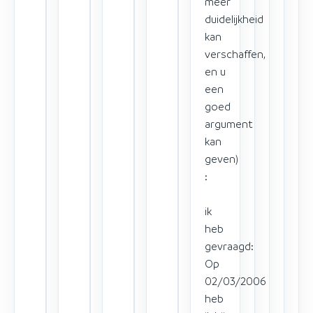
meer
duidelijkheid
kan
verschaffen,
en u
een
goed
argument
kan
geven)
:
ik
heb
gevraagd:
Op
02/03/2006
heb