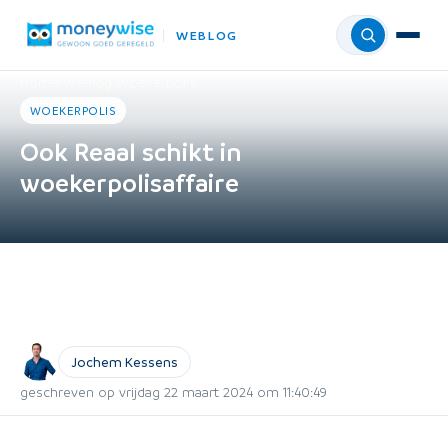
WEBLOG
Menu
Home
›
Weblog
›
Woekerpolis
WOEKERPOLIS
Ook Reaal schikt in
woekerpolisaffaire
Jochem Kessens
geschreven op vrijdag 22 maart 2024 om 11:40:49