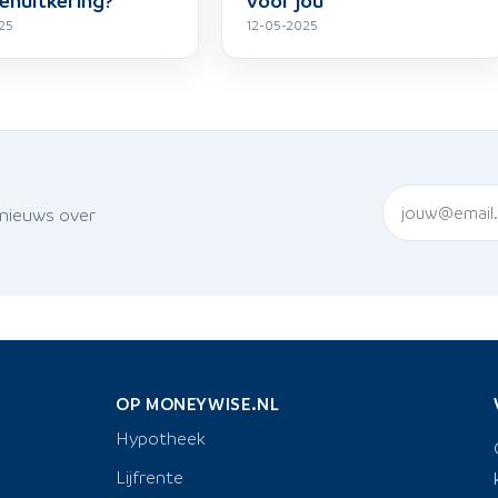
25
12-05-2025
 nieuws over
OP MONEYWISE.NL
Hypotheek
Lijfrente