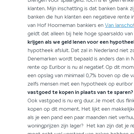
klanten. Mijn inschatting is dat banken bank zi
banken die hun klanten een negatieve rente i
van Hof Hoorneman bankiers en
Van lanscho
geldt dat alleen bij hele hoge spaarsaldo van
krijgen als we geld lenen voor een hypothee
hypotheek afsluit. Dat zal in Nederland niet
Denemarken wordt bepaald is anders dan in 
rente op Euribor is nu al negatief. Op dit m
een opslag van minimaal 0,7% boven op die va
zelfs mensen met een hypotheek op euribor
vastgoed te kopen in plaats van te sparen?
Ook vastgoed is nu erg duur. Je moet dus fl
kopen op dit moment. Het lijkt een makkeli
als je een pand een paar maanden niet verhuu
woningprijzen zijn lager? Het kan zijn dat je
moet echt wel verstand van zaken hebben en 