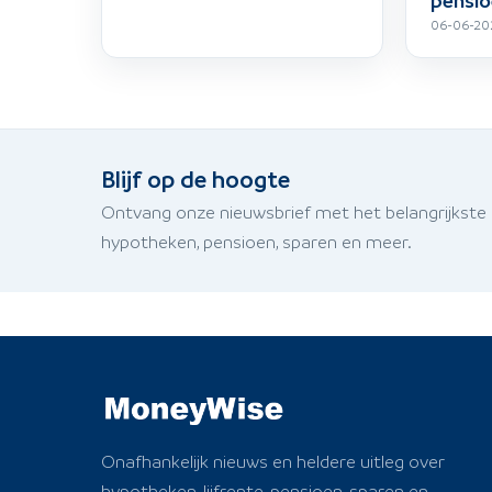
06-06-20
Blijf op de hoogte
Ontvang onze nieuwsbrief met het belangrijkste
hypotheken, pensioen, sparen en meer.
Onafhankelijk nieuws en heldere uitleg over
hypotheken, lijfrente, pensioen, sparen en