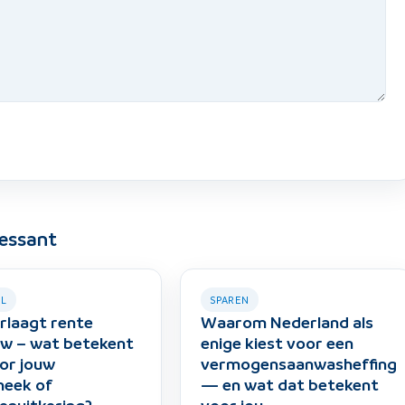
ressant
EL
SPAREN
rlaagt rente
Waarom Nederland als
w – wat betekent
enige kiest voor een
or jouw
vermogensaanwasheffing
heek of
— en wat dat betekent
enuitkering?
voor jou