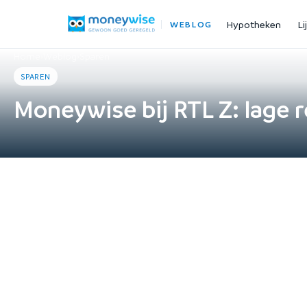
Hypotheken
Li
WEBLOG
Home
›
Weblog
›
Sparen
SPAREN
Moneywise bij RTL Z: lage r