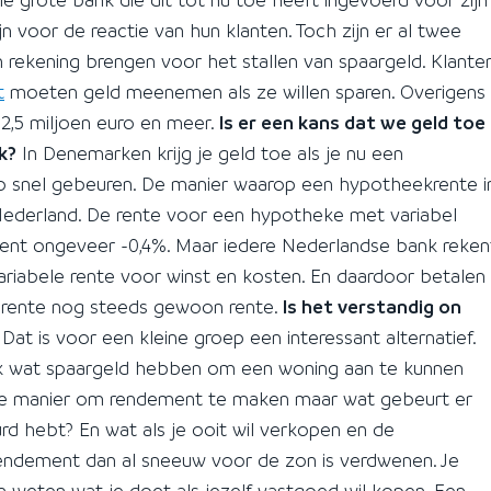
jn voor de reactie van hun klanten. Toch zijn er al twee
n rekening brengen voor het stallen van spaargeld. Klante
t
moeten geld meenemen als ze willen sparen. Overigens
 2,5 miljoen euro en meer.
Is er een kans dat we geld toe
k?
In Denemarken krijg je geld toe als je nu een
 zo snel gebeuren. De manier waarop een hypotheekrente i
Nederland. De rente voor een hypotheke met variabel
oment ongeveer -0,4%. Maar iedere Nederlandse bank reken
riabele rente voor winst en kosten. En daardoor betalen
 rente nog steeds gewoon rente.
Is het verstandig on
Dat is voor een kleine groep een interessant alternatief.
ink wat spaargeld hebben om een woning aan te kunnen
jke manier om rendement te maken maar wat gebeurt er
rd hebt? En wat als je ooit wil verkopen en de
 rendement dan al sneeuw voor de zon is verdwenen. Je
weten wat je doet als jezelf vastgoed wil kopen. Een