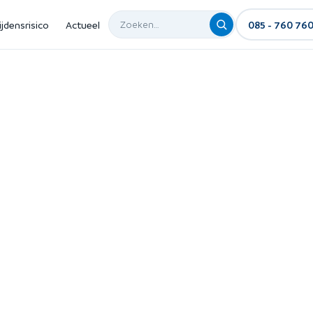
ijdensrisico
Actueel
085 - 760 76