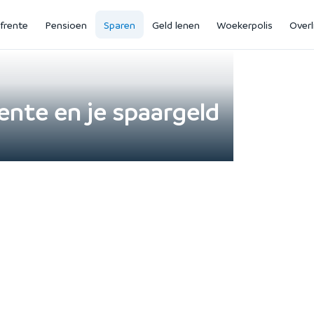
jfrente
Pensioen
Sparen
Geld lenen
Woekerpolis
Overl
ente en je spaargeld