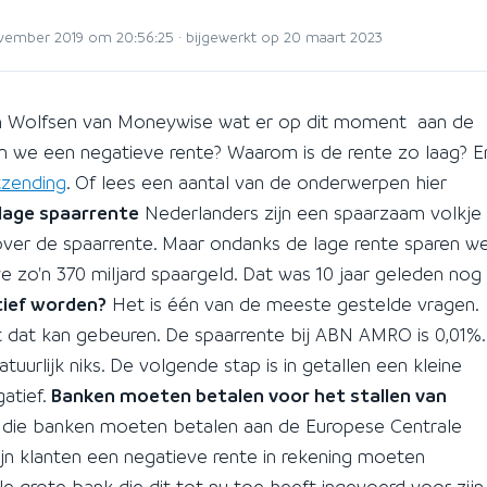
ember 2019 om 20:56:25 · bijgewerkt op 20 maart 2023
oen Wolfsen van Moneywise wat er op dit moment aan de
en we een negatieve rente? Waarom is de rente zo laag? E
tzending
. Of lees een aantal van de onderwerpen hier
lage spaarrente
Nederlanders zijn een spaarzaam volkje
over de spaarrente. Maar ondanks de lage rente sparen w
e zo'n 370 miljard spaargeld. Dat was 10 jaar geleden nog
tief worden?
Het is één van de meeste gestelde vragen.
dat dat kan gebeuren. De spaarrente bij ABN AMRO is 0,01%.
urlijk niks. De volgende stap is in getallen een kleine
atief.
Banken moeten betalen voor het stallen van
te die banken moeten betalen aan de Europese Centrale
ijn klanten een negatieve rente in rekening moeten
e grote bank die dit tot nu toe heeft ingevoerd voor zijn