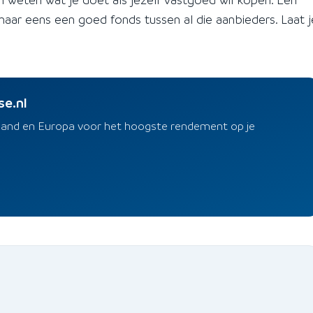
maar eens een goed fonds tussen al die aanbieders. Laat j
se.nl
rland en Europa voor het hoogste rendement op je