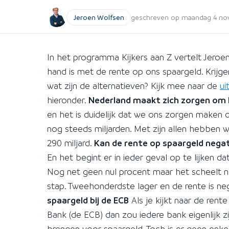
Jeroen Wolfsen
geschreven op maandag 4 nov
In het programma Kijkers aan Z vertelt Jer
hand is met de rente op ons spaargeld. Krijg
wat zijn de alternatieven? Kijk mee naar de
ui
hieronder.
Nederland maakt zich zorgen om 
en het is duidelijk dat we ons zorgen maken 
nog steeds miljarden. Met zijn allen hebben w
290 miljard.
Kan de rente op spaargeld nega
En het begint er in ieder geval op te lijken 
Nog net geen nul procent maar het scheelt natu
stap. Tweehonderdste lager en de rente is neg
spaargeld bij de ECB
Als je kijkt naar de ren
Bank (de ECB) dan zou iedere bank eigenlijk z
brengen voor spaargeld. Toch is er geen enkel