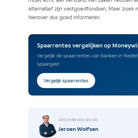
alternatief zijn vastgoedfondsen. Maar zoek 
hierover dus goed informeren.
Spaarrentes vergelijken op Moneywi
Vergelijk de spaarrentes van banken in Nede
spaargeld
Vergelijk spaarrentes
GESCHREVEN DOOR
Jeroen Wolfsen