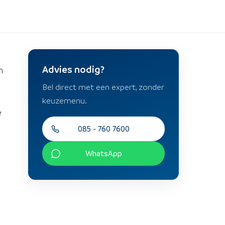
Advies nodig?
n
Bel direct met een expert, zonder
keuzemenu.
e
085 - 760 7600
WhatsApp