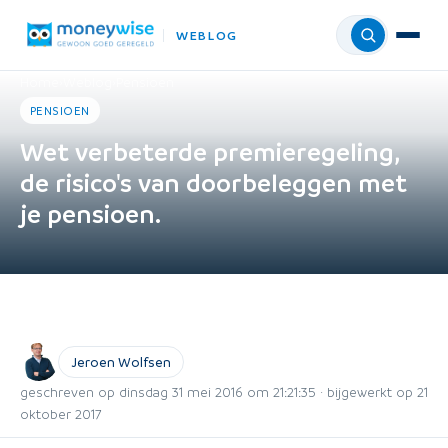
WEBLOG
Menu
Home
›
Weblog
›
Pensioen
PENSIOEN
Wet verbeterde premieregeling,
de risico's van doorbeleggen met
je pensioen.
Jeroen Wolfsen
geschreven op dinsdag 31 mei 2016 om 21:21:35 · bijgewerkt op 21
oktober 2017