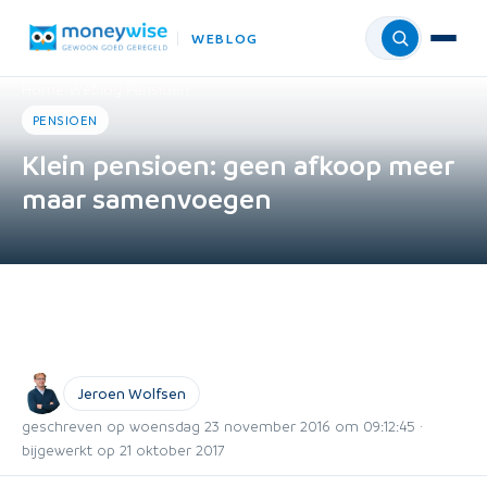
WEBLOG
Menu
Home
›
Weblog
›
Pensioen
PENSIOEN
Klein pensioen: geen afkoop meer
maar samenvoegen
Jeroen Wolfsen
geschreven op woensdag 23 november 2016 om 09:12:45 ·
bijgewerkt op 21 oktober 2017