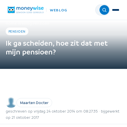
WEBLOG
Menu
Home
›
Weblog
›
Pensioen
PENSIOEN
Ik ga scheiden, hoe zit dat met
mijn pensioen?
Maarten Docter
geschreven op vrijdag 24 oktober 2014 om 08:27:35 · bijgewerkt
op 21 oktober 2017