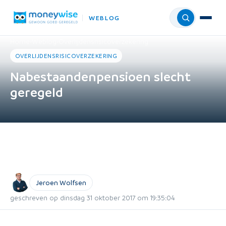
WEBLOG
Menu
Home
›
Weblog
›
Overlijdensrisicoverzekering
OVERLIJDENSRISICOVERZEKERING
Nabestaandenpensioen slecht
geregeld
Jeroen Wolfsen
geschreven op dinsdag 31 oktober 2017 om 19:35:04