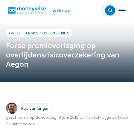
WEBLOG
Menu
Home
›
Weblog
›
Overlijdensrisicoverzekering
OVERLIJDENSRISICOVERZEKERING
Forse premieverlaging op
overlijdensrisicoverzekering van
Aegon
Rob van Lingen
geschreven op donderdag 18 juni 2015 om 12:31:31 · bijgewerkt op
22 oktober 2017