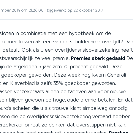
mber 2014 om 21:26:00 · bijgewerkt op 22 oktober 2017
gesloten in combinatie met een hypotheek om de
 kunnen lossen als één van de schuldenaren overlijdt? Da
 betaalt. Ook als u een overlijdensrisicoverzekering heeft
twaarschijnlijk te veel premie.
Premies sterk gedaald
De
ijn de afgelopen 5 jaar zo’n 70 procent gedaald. Deze
aand goedkoper geworden. Deze week nog kwam Generali
d en Klaverblad is zelfs 35% goedkoper geworden.
ssen verzekeraars alleen de tarieven aan voor nieuwe
ssen blijven gewoon de hoge, oude premie betalen. En dat
uro’s schelen die u als trouwe klant simpelweg onnodig
sen die de overlijdensrisicoverzekering verpand hebben
verzekeraar omdat ze denken dat overstappen niet kan.
zekering kan heel gemakkelijk omgezet worden.
Bereken