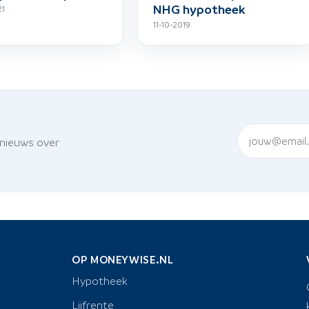
NHG hypotheek
21
11-10-2019
 nieuws over
OP MONEYWISE.NL
Hypotheek
Lijfrente