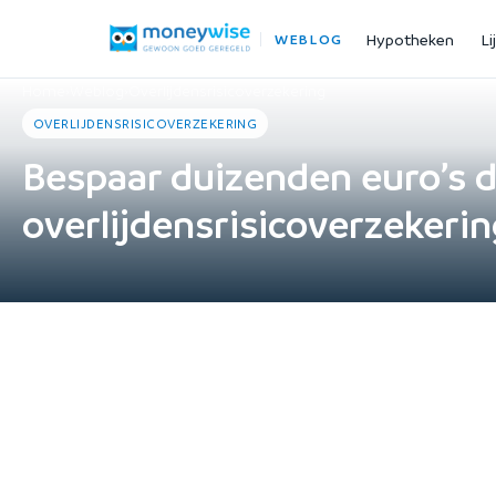
Hypotheken
Li
WEBLOG
Home
›
Weblog
›
Overlijdensrisicoverzekering
OVERLIJDENSRISICOVERZEKERING
Bespaar duizenden euro’s 
overlijdensrisicoverzekerin