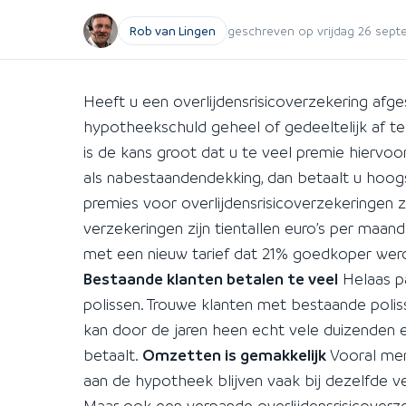
Rob van Lingen
geschreven op vrijdag 26 septe
Heeft u een overlijdensrisicoverzekering af
hypotheekschuld geheel of gedeeltelijk af te
is de kans groot dat u te veel premie hiervoor
als nabestaandendekking, dan betaalt u hoogs
premies voor overlijdensrisicoverzekeringen z
verzekeringen zijn tientallen euro’s per m
met een nieuw tarief dat 21% goedkoper wer
Bestaande klanten betalen te veel
Helaas pa
polissen. Trouwe klanten met bestaande poli
kan door de jaren heen echt vele duizenden e
betaalt.
Omzetten is gemakkelijk
Vooral men
aan de hypotheek blijven vaak bij dezelfde 
Maar ook een verpande overlijdensrisicover