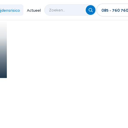
ijdensrisico
Actueel
085 - 760 76