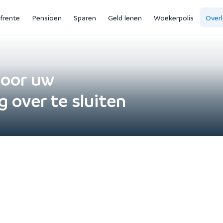
jfrente
Pensioen
Sparen
Geld lenen
Woekerpolis
Overl
door uw
g over te sluiten