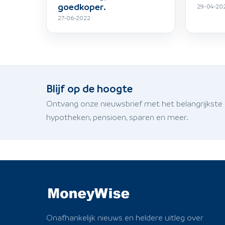
goedkoper.
29-04-20
27-06-2022
Blijf op de hoogte
Ontvang onze nieuwsbrief met het belangrijkste
hypotheken, pensioen, sparen en meer.
Onafhankelijk nieuws en heldere uitleg over