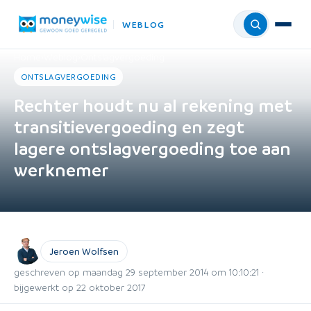
WEBLOG
Menu
Home
›
Weblog
›
Ontslagvergoeding
ONTSLAGVERGOEDING
Rechter houdt nu al rekening met
transitievergoeding en zegt
lagere ontslagvergoeding toe aan
werknemer
Jeroen Wolfsen
geschreven op maandag 29 september 2014 om 10:10:21 ·
bijgewerkt op 22 oktober 2017