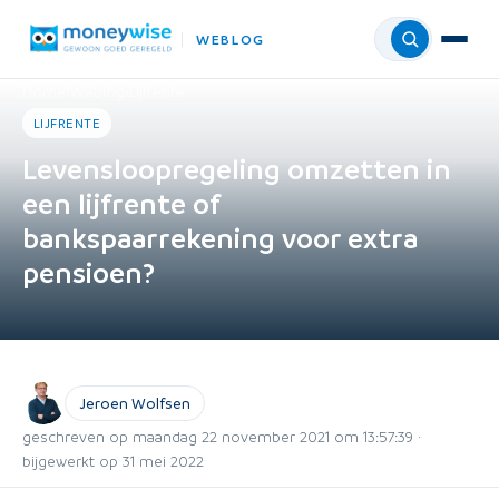
WEBLOG
Menu
Home
›
Weblog
›
Lijfrente
LIJFRENTE
Levensloopregeling omzetten in
een lijfrente of
bankspaarrekening voor extra
pensioen?
Jeroen Wolfsen
geschreven op maandag 22 november 2021 om 13:57:39 ·
bijgewerkt op 31 mei 2022