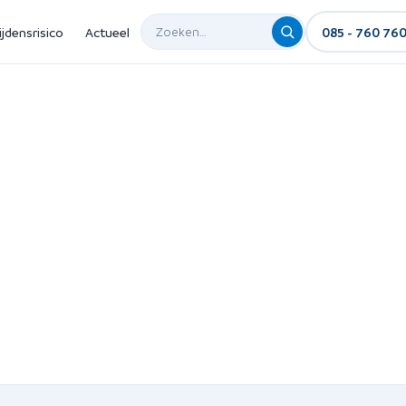
ijdensrisico
Actueel
085 - 760 76