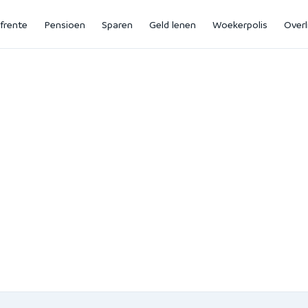
jfrente
Pensioen
Sparen
Geld lenen
Woekerpolis
Overl