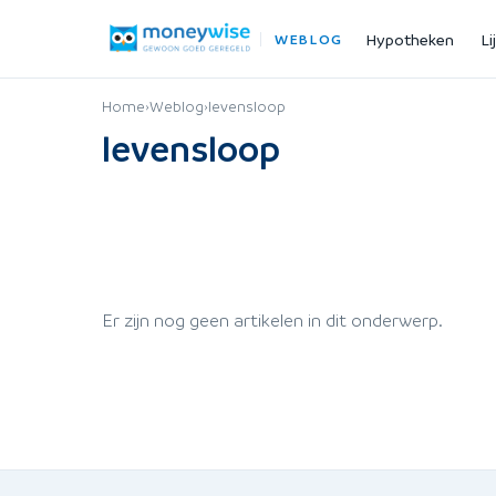
Hypotheken
Li
WEBLOG
Home
›
Weblog
›
levensloop
levensloop
Er zijn nog geen artikelen in dit onderwerp.