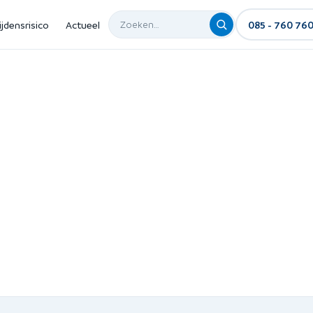
ijdensrisico
Actueel
085 - 760 76