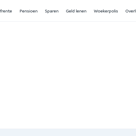
jfrente
Pensioen
Sparen
Geld lenen
Woekerpolis
Overl