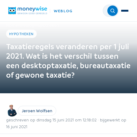
WEBLOG
Menu
Home
›
Weblog
›
Hypotheken
HYPOTHEKEN
Taxatieregels veranderen per 1 juli
2021. Wat is het verschil tussen
een desktoptaxatie, bureautaxatie
of gewone taxatie?
Jeroen Wolfsen
geschreven op dinsdag 15 juni 2021 om 12:18:02 · bijgewerkt op
16 juni 2021