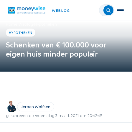
WEBLOG
Menu
Home
›
Weblog
›
Hypotheken
HYPOTHEKEN
Schenken van € 100.000 voor
eigen huis minder populair
Jeroen Wolfsen
geschreven op woensdag 3 maart 2021 om 20:42:45