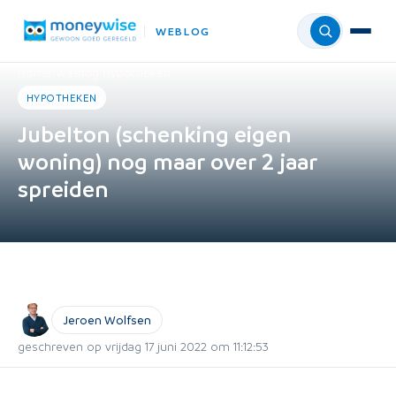
WEBLOG
Menu
Home
›
Weblog
›
Hypotheken
HYPOTHEKEN
Jubelton (schenking eigen
woning) nog maar over 2 jaar
spreiden
Jeroen Wolfsen
geschreven op vrijdag 17 juni 2022 om 11:12:53