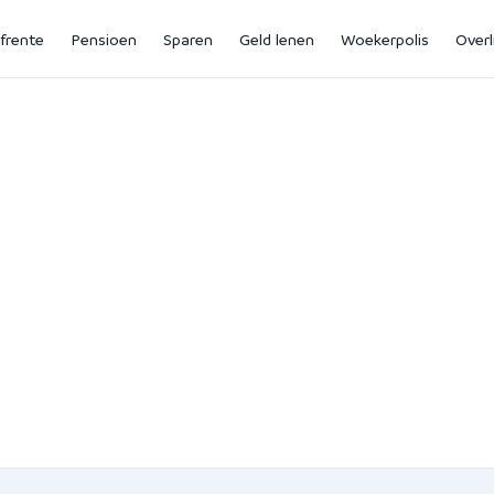
jfrente
Pensioen
Sparen
Geld lenen
Woekerpolis
Overl