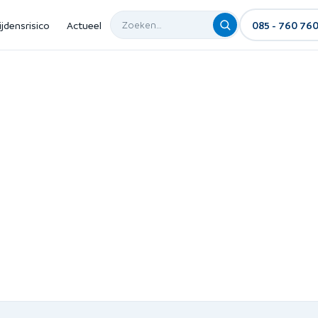
ijdensrisico
Actueel
085 - 760 76