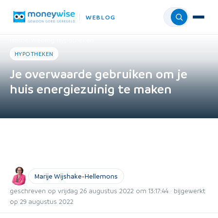
WEBLOG
Menu
Home
›
Weblog
›
Hypotheken
HYPOTHEKEN
Je overwaarde gebruiken om je
huis energiezuinig te maken
Marije Wijshake-Hellemons
geschreven op vrijdag 26 augustus 2022 om 13:17:44 · bijgewerkt
op 29 augustus 2022