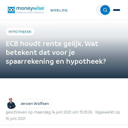
WEBLOG
Menu
Home
›
Weblog
›
Hypotheken
HYPOTHEKEN
ECB houdt rente gelijk. Wat
betekent dat voor je
spaarrekening en hypotheek?
Jeroen Wolfsen
geschreven op maandag 14 juni 2021 om 15:31:26 · bijgewerkt op
16 juni 2021