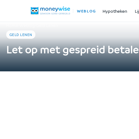
Hypotheken
Li
WEBLOG
Home
›
Weblog
›
Geld Lenen
GELD LENEN
Let op met gespreid betale