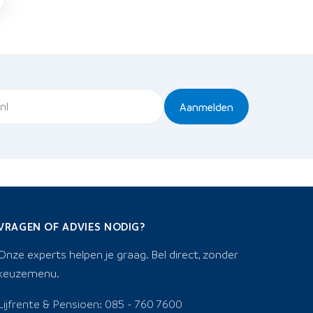
Aanmelden
VRAGEN OF ADVIES NODIG?
Onze experts helpen je graag. Bel direct, zonder
keuzemenu.
Lijfrente & Pensioen: 085 - 760 7600