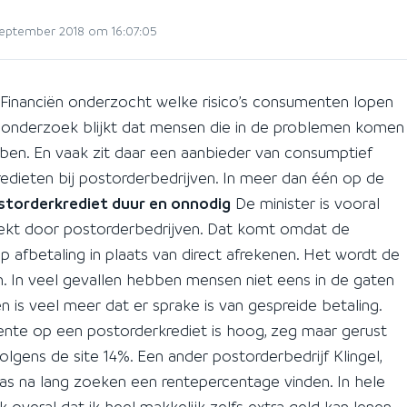
eptember 2018 om 16:07:05
Financiën onderzocht welke risico’s consumenten lopen
t onderzoek blijkt dat mensen die in de problemen komen
ben. En vaak zit daar een aanbieder van consumptief
 kredieten bij postorderbedrijven. In meer dan één op de
storderkrediet duur en onnodig
De minister is vooral
rekt door postorderbedrijven. Dat komt omdat de
afbetaling in plaats van direct afrekenen. Het wordt de
 In veel gevallen hebben mensen niet eens in de gaten
 is veel meer dat er sprake is van gespreide betaling.
nte op een postorderkrediet is hoog, zeg maar gerust
gens de site 14%. Een ander postorderbedrijf Klingel,
pas na lang zoeken een rentepercentage vinden. In hele
ik overal dat ik heel makkelijk zelfs extra geld kan lenen.