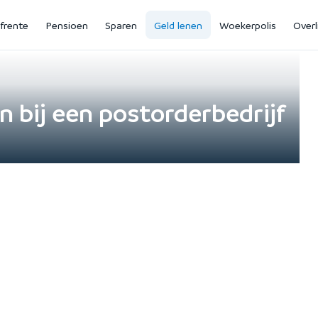
jfrente
Pensioen
Sparen
Geld lenen
Woekerpolis
Overl
n bij een postorderbedrijf