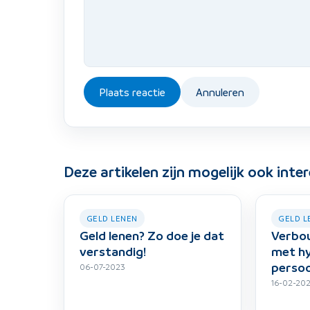
Plaats reactie
Annuleren
Deze artikelen zijn mogelijk ook inte
GELD LENEN
GELD L
Geld lenen? Zo doe je dat
Verbou
verstandig!
met h
persoo
06-07-2023
16-02-20