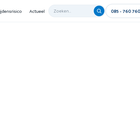
ijdensrisico
Actueel
085 - 760 76