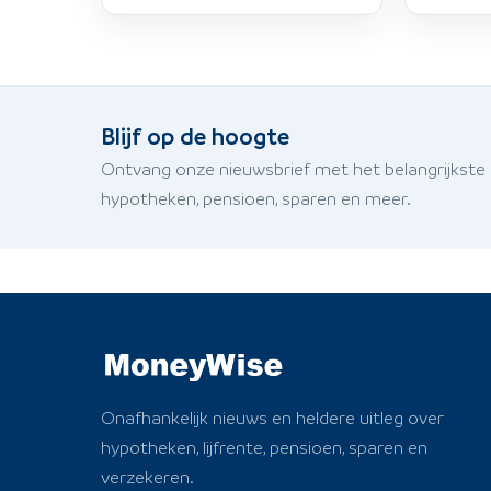
Blijf op de hoogte
Ontvang onze nieuwsbrief met het belangrijkste
hypotheken, pensioen, sparen en meer.
Onafhankelijk nieuws en heldere uitleg over
hypotheken, lijfrente, pensioen, sparen en
verzekeren.