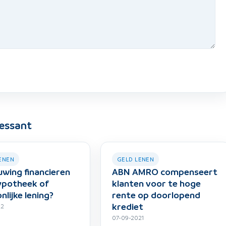
ressant
ENEN
GELD LENEN
wing financieren
ABN AMRO compenseert
ypotheek of
klanten voor te hoge
nlijke lening?
rente op doorlopend
krediet
22
07-09-2021