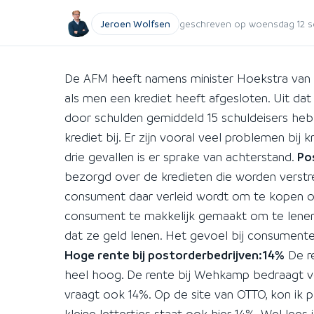
Jeroen Wolfsen
geschreven op woensdag 12 s
De AFM heeft namens minister Hoekstra van 
als men een krediet heeft afgesloten. Uit da
door schulden gemiddeld 15 schuldeisers heb
krediet bij. Er zijn vooral veel problemen bij
drie gevallen is er sprake van achterstand.
Po
bezorgd over de kredieten die worden verst
consument daar verleid wordt om te kopen op 
consument te makkelijk gemaakt om te lenen.
dat ze geld lenen. Het gevoel bij consumenten
Hoge rente bij postorderbedrijven:14%
De re
heel hoog. De rente bij Wehkamp bedraagt vol
vraagt ook 14%. Op de site van OTTO, kon ik 
kleine lettertjes staat ook hier 14%. Wel lees 