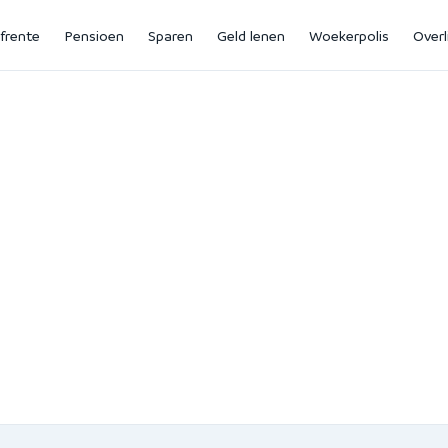
jfrente
Pensioen
Sparen
Geld lenen
Woekerpolis
Overl