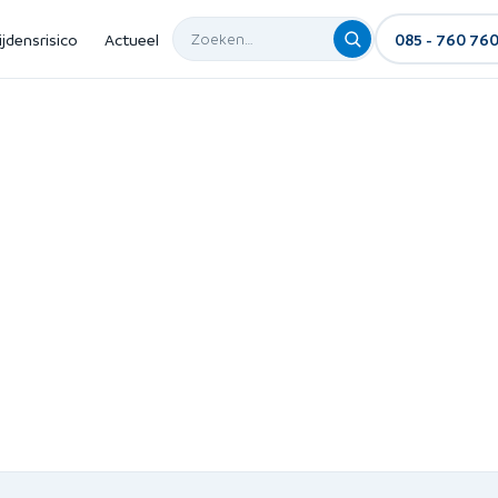
ijdensrisico
Actueel
085 - 760 76