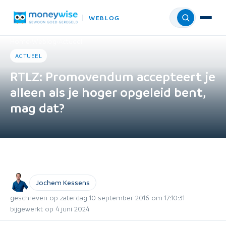
WEBLOG
Menu
Home
›
Weblog
›
Actueel
ACTUEEL
RTLZ: Promovendum accepteert je
alleen als je hoger opgeleid bent,
mag dat?
Jochem Kessens
geschreven op zaterdag 10 september 2016 om 17:10:31 ·
bijgewerkt op 4 juni 2024