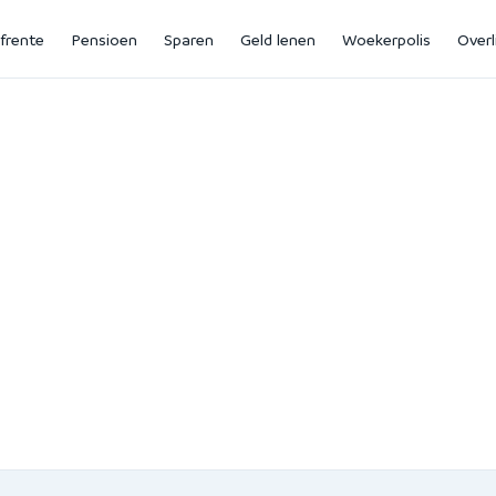
jfrente
Pensioen
Sparen
Geld lenen
Woekerpolis
Overl