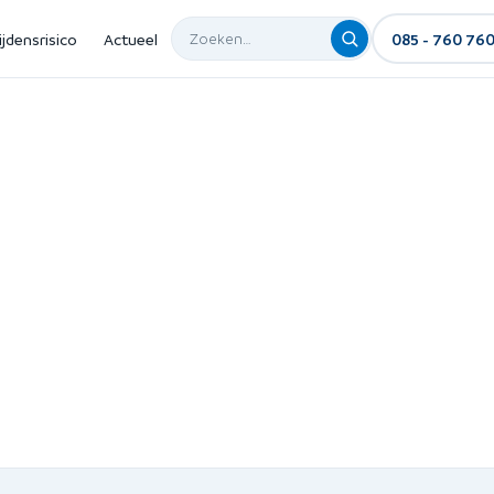
ijdensrisico
Actueel
085 - 760 76