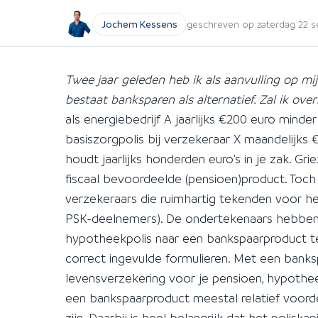
Jochem Kessens
geschreven op zaterdag 22 se
Twee jaar geleden heb ik als aanvulling op mij
bestaat banksparen als alternatief. Zal ik ove
als energiebedrijf A jaarlijks €200 euro minde
basiszorgpolis bij verzekeraar X maandelijks €
houdt jaarlijks honderden euro’s in je zak. Gr
fiscaal bevoordeelde (pensioen)product. Toch 
verzekeraars die ruimhartig tekenden voor he
PSK-deelnemers). De ondertekenaars hebben
hypotheekpolis naar een bankspaarproduct te
correct ingevulde formulieren. Met een bank
levensverzekering voor je pensioen, hypothee
een bankspaarproduct meestal relatief voord
zijn. Daarbij is heel belangrijk dat het poliskap