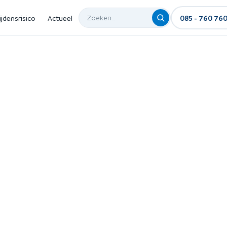
ijdensrisico
Actueel
085 - 760 76