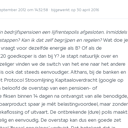
ptember 2012 om 14:32:58 · bijgewerkt op 30 april 2016
n bedrijfspensioen een lijfrentepolis afgesloten. Inmiddels
rstappen? Kan ik dat zelf begrijpen en regelen?
Wat doe je
r vraagt voor dezelfde energie als B? Of als de
20 goedkoper is dan bij Y? Je stapt natuurlijk over en
iezeliger vinden we de switch van het ene naar het andere
is ook dat steeds eenvoudiger. Althans, bij de banken en
t Protocol Stroomlijning Kapitaaloverdracht (google op
 beloofd de overstap van een pensioen- of
 fiksen binnen 14 dagen na ontvangst van alle benodigde,
spaarproduct spaar je mét belastingvoordeel, maar zonder
kaflossing of uitvaart. De ontbrekende (dure) polis maakt
elig en eenvoudig. De overstap kan dus een goede zet
itaal ‘fiscaal geruisloos’ verhuist. Dat betekent dat je