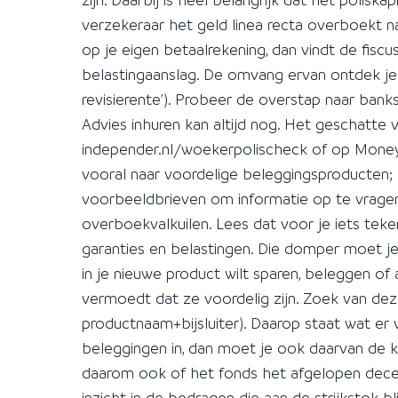
verzekeraar het geld linea recta overboekt 
op je eigen betaalrekening, dan vindt de fiscu
belastingaanslag. De omvang ervan ontdek je
revisierente’). Probeer de overstap naar banks
Advies inhuren kan altijd nog. Het geschatte
independer.nl/woekerpolischeck of op Moneyw
vooral naar voordelige beleggingsproducten
voorbeeldbrieven om informatie op te vragen b
overboekvalkuilen. Lees dat voor je iets tek
garanties en belastingen. Die domper moet je
in je nieuwe product wilt sparen, beleggen of 
vermoedt dat ze voordelig zijn. Zoek van deze
productnaam+bijsluiter). Daarop staat wat er v
beleggingen in, dan moet je ook daarvan de ko
daarom ook of het fonds het afgelopen decen
inzicht in de bedragen die aan de strijkstok b