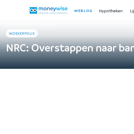
Hypotheken
Li
WEBLOG
Home
›
Weblog
›
Woekerpolis
WOEKERPOLIS
NRC: Overstappen naar ban