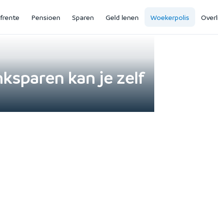
jfrente
Pensioen
Sparen
Geld lenen
Woekerpolis
Overl
ksparen kan je zelf