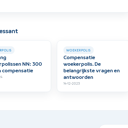
ressant
RPOLIS
WOEKERPOLIS
ing
Compensatie
polissen NN: 300
woekerpolis. De
n compensatie
belangrijkste vragen en
antwoorden
24
14-12-2023