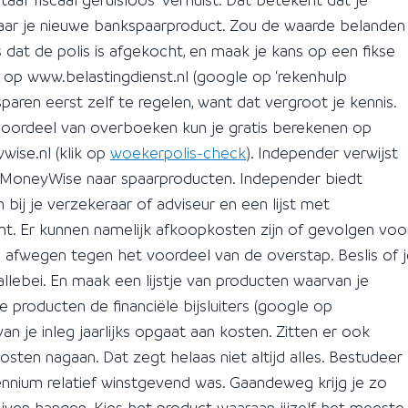
naar je nieuwe bankspaarproduct. Zou de waarde belanden
s dat de polis is afgekocht, en maak je kans op een fikse
 op www.belastingdienst.nl (google op ‘rekenhulp
paren eerst zelf te regelen, want dat vergroot je kennis.
 voordeel van overboeken kun je gratis berekenen op
ise.nl (klik op
woekerpolis-check
). Independer verwijst
; MoneyWise naar spaarproducten. Independer biedt
ij je verzekeraar of adviseur en een lijst met
ent. Er kunnen namelijk afkoopkosten zijn of gevolgen voo
 afwegen tegen het voordeel van de overstap. Beslis of j
allebei. En maak een lijstje van producten waarvan je
 producten de financiële bijsluiters (google op
an je inleg jaarlijks opgaat aan kosten. Zitten er ook
sten nagaan. Dat zegt helaas niet altijd alles. Bestudeer
nium relatief winstgevend was. Gaandeweg krijg je zo
lijven hangen. Kies het product waaraan jijzelf het meeste