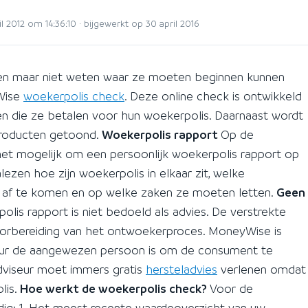
l 2012 om 14:36:10 · bijgewerkt op 30 april 2016
len maar niet weten waar ze moeten beginnen kunnen
Wise
woekerpolis check
. Deze online check is ontwikkeld
n die ze betalen voor hun woekerpolis. Daarnaast wordt
 producten getoond.
Woekerpolis rapport
Op de
het mogelijk om een persoonlijk woekerpolis rapport op
ezen hoe zijn woekerpolis in elkaar zit, welke
s af te komen en op welke zaken ze moeten letten.
Geen
is rapport is niet bedoeld als advies. De verstrekte
voorbereiding van het ontwoekerproces. MoneyWise is
seur de aangewezen persoon is om de consument te
adviseur moet immers gratis
hersteladvies
verlenen omdat
lis.
Hoe werkt de woekerpolis check?
Voor de
ig: 1. Het meest recente waardeoverzicht van uw