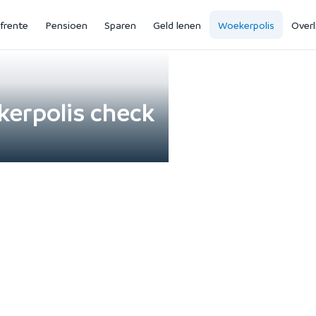
jfrente
Pensioen
Sparen
Geld lenen
Woekerpolis
Overl
erpolis check