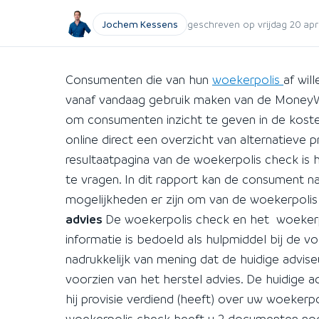
Jochem Kessens
geschreven op vrijdag 20 apri
Consumenten die van hun
woekerpolis
af wil
vanaf vandaag gebruik maken van de Money
om consumenten inzicht te geven in de koste
online direct een overzicht van alternatieve
resultaatpagina van de woekerpolis check is 
te vragen. In dit rapport kan de consument nal
mogelijkheden er zijn om van de woekerpoli
advies
De woekerpolis check en het woekerpol
informatie is bedoeld als hulpmiddel bij de 
nadrukkelijk van mening dat de huidige advi
voorzien van het herstel advies. De huidige 
hij provisie verdiend (heeft) over uw woekerpo
woekerpolis check heeft u 2 documenten nod