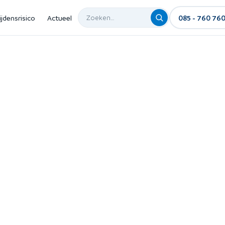
ijdensrisico
Actueel
085 - 760 76