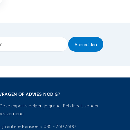
Aanmelden
VRAGEN OF ADVIES NODIG?
Onze experts helpen je graag. Bel direct, zonder
keuzemenu.
Lijfrente & Pensioen: 085 - 760 7600