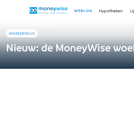
Hypotheken
Li
WEBLOG
Home
›
Weblog
›
Woekerpolis
WOEKERPOLIS
Nieuw: de MoneyWise woek