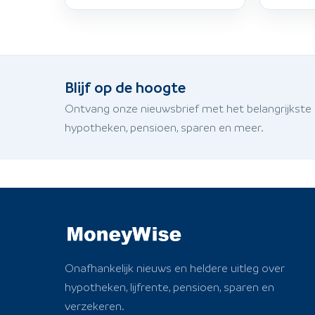
Blijf op de hoogte
Ontvang onze nieuwsbrief met het belangrijkste
hypotheken, pensioen, sparen en meer.
Onafhankelijk nieuws en heldere uitleg over
hypotheken, lijfrente, pensioen, sparen en
verzekeren.