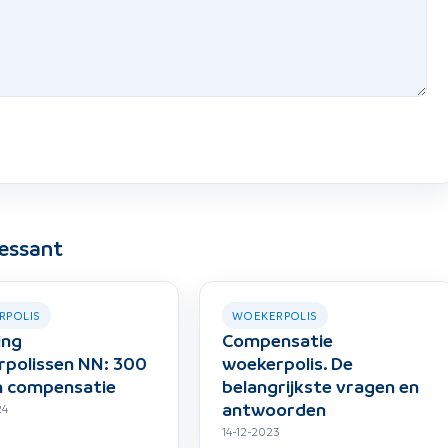
ressant
RPOLIS
WOEKERPOLIS
ing
Compensatie
polissen NN: 300
woekerpolis. De
n compensatie
belangrijkste vragen en
antwoorden
24
14-12-2023