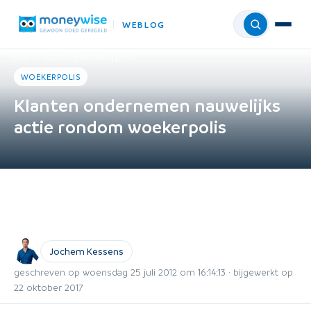
WEBLOG
Menu
Home
›
Weblog
›
Woekerpolis
WOEKERPOLIS
Klanten ondernemen nauwelijks
actie rondom woekerpolis
Jochem Kessens
geschreven op woensdag 25 juli 2012 om 16:14:13 · bijgewerkt op
22 oktober 2017