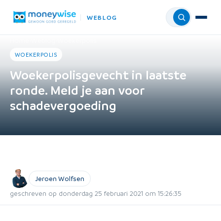
WEBLOG
Menu
Home
›
Weblog
›
Woekerpolis
WOEKERPOLIS
Woekerpolisgevecht in laatste
ronde. Meld je aan voor
schadevergoeding
Jeroen Wolfsen
geschreven op donderdag 25 februari 2021 om 15:26:35