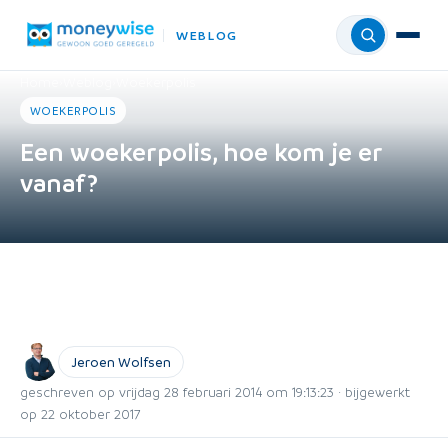
WEBLOG
Menu
Home
›
Weblog
›
Woekerpolis
WOEKERPOLIS
Een woekerpolis, hoe kom je er
vanaf?
Jeroen Wolfsen
geschreven op vrijdag 28 februari 2014 om 19:13:23 · bijgewerkt
op 22 oktober 2017