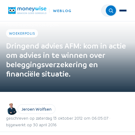
WEBLOG
Menu
Home
›
Weblog
›
Woekerpolis
WOEKERPOLIS
Dringend advies AFM: kom in actie
om advies in te winnen over
beleggingsverzekering en
financiële situatie.
Jeroen Wolfsen
geschreven op zaterdag 13 oktober 2012 om 06:05:07 ·
bijgewerkt op 30 april 2016