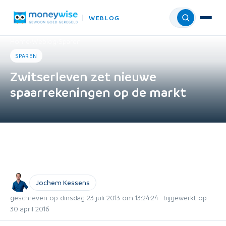
WEBLOG
Menu
Home
›
Weblog
›
Sparen
SPAREN
Zwitserleven zet nieuwe
spaarrekeningen op de markt
Jochem Kessens
geschreven op dinsdag 23 juli 2013 om 13:24:24 · bijgewerkt op
30 april 2016