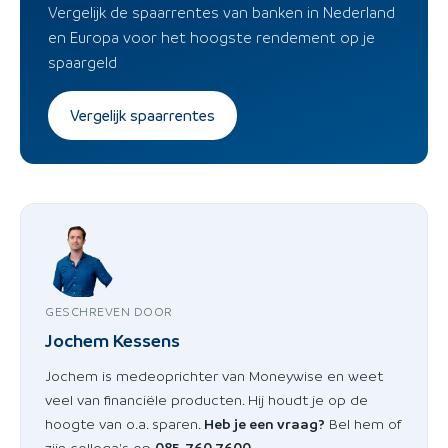
Vergelijk de spaarrentes van banken in Nederland
en Europa voor het hoogste rendement op je
spaargeld
Vergelijk spaarrentes
GESCHREVEN DOOR
Jochem Kessens
Jochem is medeoprichter van Moneywise en weet
veel van financiële producten. Hij houdt je op de
hoogte van o.a. sparen.
Heb je een vraag?
Bel hem of
zijn collega's op
085-760 7600