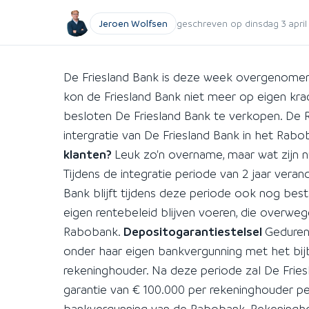
Jeroen Wolfsen
geschreven op dinsdag 3 april 
De Friesland Bank is deze week overgenomen
kon de Friesland Bank niet meer op eigen kr
besloten De Friesland Bank te verkopen. De R
intergratie van De Friesland Bank in het Rab
klanten?
Leuk zo'n overname, maar wat zijn 
Tijdens de integratie periode van 2 jaar verand
Bank blijft tijdens deze periode ook nog bes
eigen rentebeleid blijven voeren, die overwege
Rabobank.
Depositogarantiestelsel
Gedurend
onder haar eigen bankvergunning met het bi
rekeninghouder. Na deze periode zal De Frie
garantie van € 100.000 per rekeninghouder p
bankvergunning van de Rabobank. Rekeningho