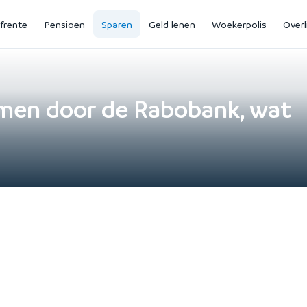
jfrente
Pensioen
Sparen
Geld lenen
Woekerpolis
Overl
omen door de Rabobank, wat