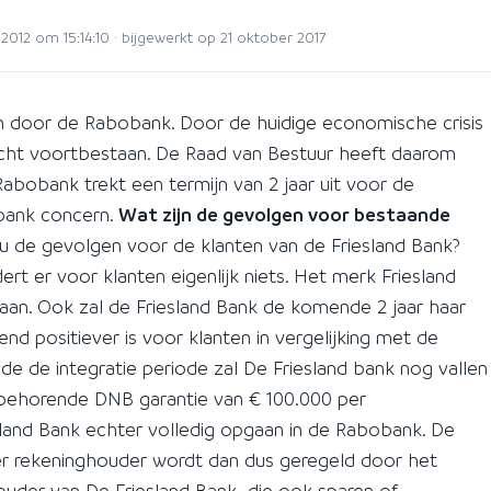
2012 om 15:14:10 · bijgewerkt op 21 oktober 2017
 door de Rabobank. Door de huidige economische crisis
acht voortbestaan. De Raad van Bestuur heeft daarom
abobank trekt een termijn van 2 jaar uit voor de
obank concern.
Wat zijn de gevolgen voor bestaande
nu de gevolgen voor de klanten van de Friesland Bank?
ert er voor klanten eigenlijk niets. Het merk Friesland
taan. Ook zal de Friesland Bank de komende 2 jaar haar
nd positiever is voor klanten in vergelijking met de
e de integratie periode zal De Friesland bank nog vallen
jbehorende DNB garantie van € 100.000 per
sland Bank echter volledig opgaan in de Rabobank. De
er rekeninghouder wordt dan dus geregeld door het
uder van De Friesland Bank die ook sparen of