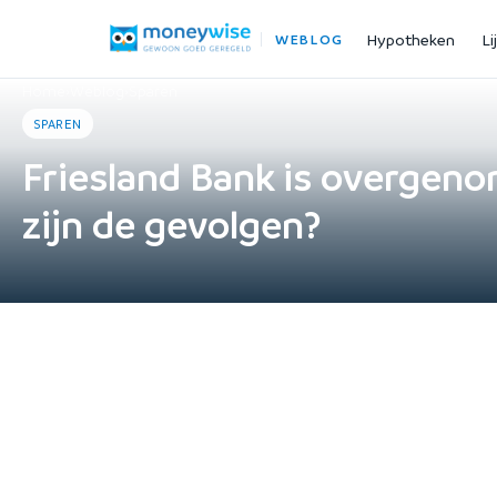
Hypotheken
Li
WEBLOG
Home
›
Weblog
›
Sparen
SPAREN
Friesland Bank is overgen
zijn de gevolgen?