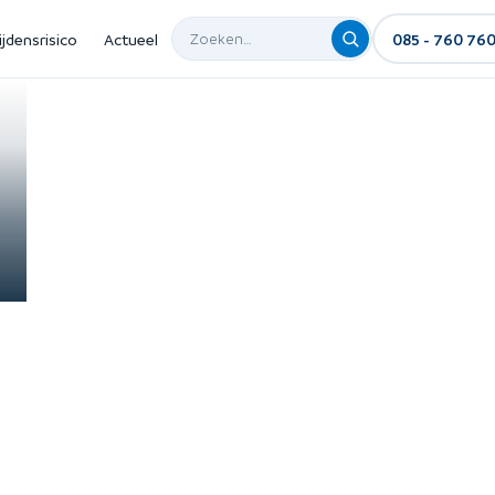
ijdensrisico
Actueel
085 - 760 76