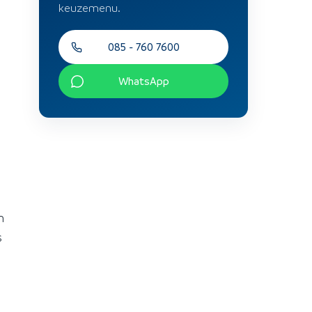
keuzemenu.
085 - 760 7600
WhatsApp
n
s