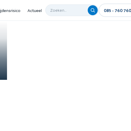
ijdensrisico
Actueel
085 - 760 76