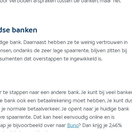
oor verboden afspraken tussen de banken, maar het
dse banken
dige bank. Daarnaast hebben ze te weinig vertrouwen in
sen, ondanks de zeer lage spaarrente, blijven zitten bij
sumenten dat overstappen te ingewikkeld is.
r te stappen naar een andere bank. Je kunt bij veel banke
 de bank ook een betaalrekening moet hebben. Je kunt du
r je normale betaalverkeer. Je opent naar je huidige bank
e spaarrente. Dat kan heel eenvoudig online en is
tap je bijvoorbeeld over naar
Bunq
? Dan krijg je 2,46%