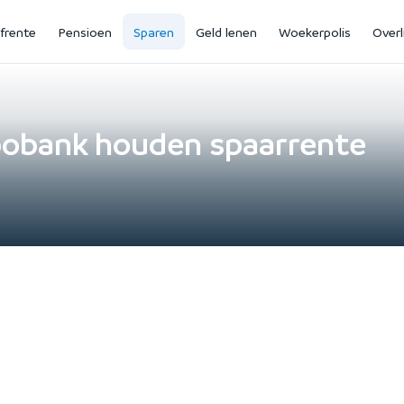
jfrente
Pensioen
Sparen
Geld lenen
Woekerpolis
Overl
bobank houden spaarrente