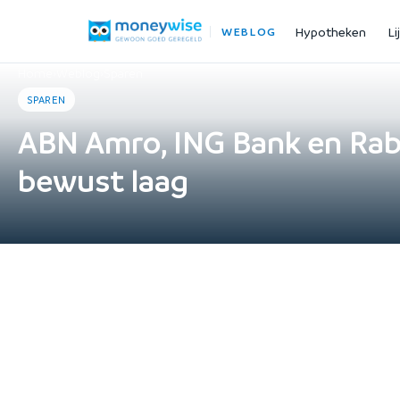
Hypotheken
Li
WEBLOG
Home
›
Weblog
›
Sparen
SPAREN
ABN Amro, ING Bank en Ra
bewust laag