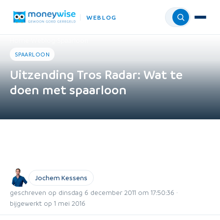
WEBLOG
Menu
Home
›
Weblog
›
Spaarloon
SPAARLOON
Uitzending Tros Radar: Wat te
doen met spaarloon
Jochem Kessens
geschreven op dinsdag 6 december 2011 om 17:50:36 ·
bijgewerkt op 1 mei 2016