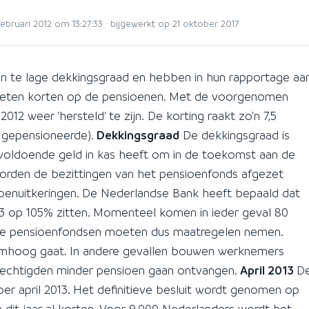
ruari 2012 om 13:27:33 · bijgewerkt op 21 oktober 2017
n te lage dekkingsgraad en hebben in hun rapportage aa
eten korten op de pensioenen. Met de voorgenomen
2 weer 'hersteld' te zijn. De korting raakt zo'n 7,5
 gepensioneerde).
Dekkingsgraad
De dekkingsgraad is
voldoende geld in kas heeft om in de toekomst aan de
 worden de bezittingen van het pensioenfonds afgezet
ioenuitkeringen. De Nederlandse Bank heeft bepaald dat
3 op 105% zitten. Momenteel komen in ieder geval 80
eze pensioenfondsen moeten dus maatregelen nemen.
mhoog gaat. In andere gevallen bouwen werknemers
rechtigden minder pensioen gaan ontvangen.
April 2013
D
r april 2013. Het definitieve besluit wordt genomen op
n dit jaar al korten. Voor 9.000 Nederlanders wordt het