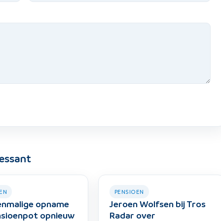
ressant
EN
PENSIOEN
enmalige opname
Jeroen Wolfsen bij Tros
nsioenpot opnieuw
Radar over