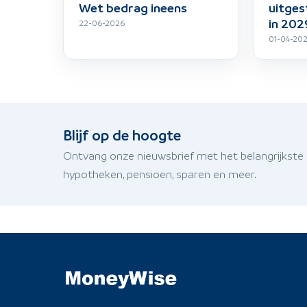
Wet bedrag ineens
uitges
in 202
22-06-2026
01-04-20
Blijf op de hoogte
Ontvang onze nieuwsbrief met het belangrijkste
hypotheken, pensioen, sparen en meer.