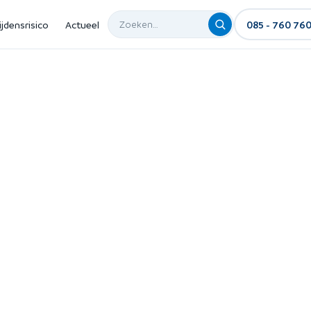
ijdensrisico
Actueel
085 - 760 76