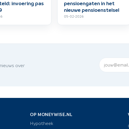
teld: invoering pas
pensioengaten in het
9
nieuwe pensioenstelsel
26
05-02-2026
 nieuws over
OP MONEYWISE.NL
Hypotheek