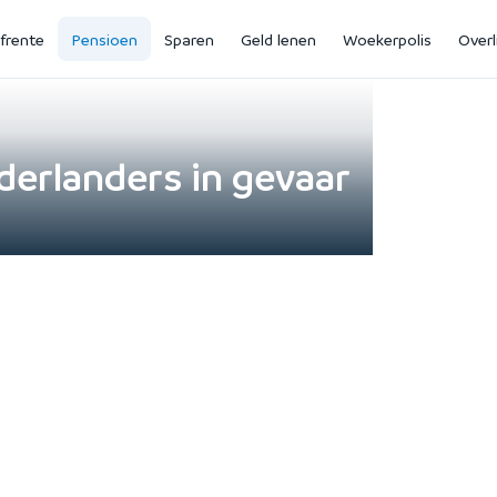
jfrente
Pensioen
Sparen
Geld lenen
Woekerpolis
Overl
derlanders in gevaar