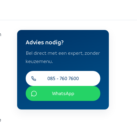
n
Advies nodig?
Bel direct met een expert, zonder
keuzemenu.
085 - 760 7600
WhatsApp
e