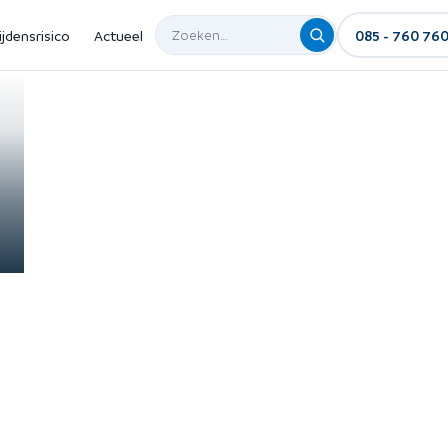
ijdensrisico
Actueel
085 - 760 76