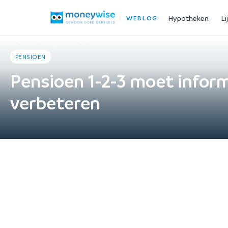
Hypotheken
Li
WEBLOG
Home
›
Weblog
›
Pensioen
PENSIOEN
Pensioen 1-2-3 moet infor
verbeteren