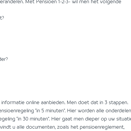
 veranderen. Met Pensioen 1-2-3- wil men het volgende
t?
der?
informatie online aanbieden. Men doet dat in 3 stappen.
sioenregeling “in 5 minuten”. Hier worden alle onderdele
eling “in 30 minuten”. Hier gaat men dieper op uw situati
ier vindt u alle documenten, zoals het pensioenreglement,