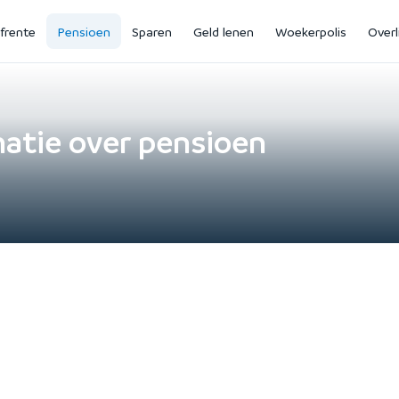
jfrente
Pensioen
Sparen
Geld lenen
Woekerpolis
Overl
matie over pensioen