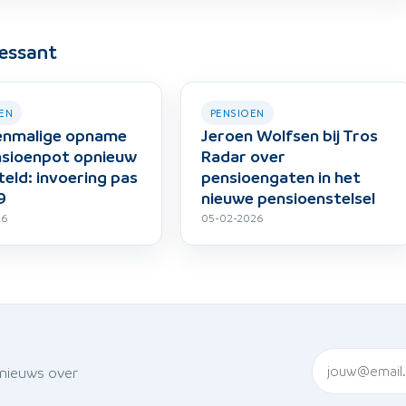
ressant
EN
PENSIOEN
enmalige opname
Jeroen Wolfsen bij Tros
nsioenpot opnieuw
Radar over
teld: invoering pas
pensioengaten in het
9
nieuwe pensioenstelsel
26
05-02-2026
 nieuws over