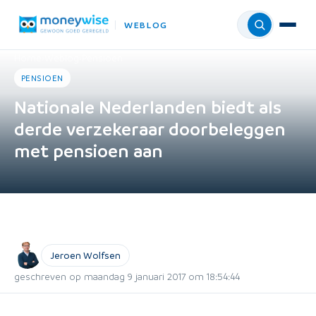
WEBLOG
Menu
Home
›
Weblog
›
Pensioen
PENSIOEN
Nationale Nederlanden biedt als
derde verzekeraar doorbeleggen
met pensioen aan
Jeroen Wolfsen
geschreven op maandag 9 januari 2017 om 18:54:44