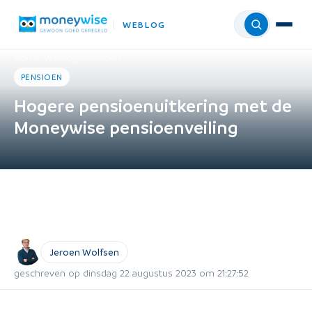
WEBLOG
Menu
Home
›
Weblog
›
Pensioen
PENSIOEN
Hogere pensioenuitkering met de
Moneywise pensioenveiling
Jeroen Wolfsen
geschreven op dinsdag 22 augustus 2023 om 21:27:52