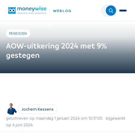
WEBLOG
Menu
Home
›
Weblog
›
Pensioen
PENSIOEN
AOW-uitkering 2024 met 9%
gestegen
Jochem Kessens
geschreven op maandag 1 januari 2024 om 10:17:05 · bijgewerkt
op 4 juni 2024