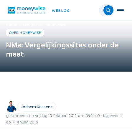
WEBLOG
Menu
Home
›
Weblog
›
Over Moneywise
OVER MONEYWISE
NMa: Vergelijkingssites onder de
maat
Jochem Kessens
geschreven op vrijdag 10 februari 2012 om 09:14:40 · bijgewerkt
op 14 januari 2016