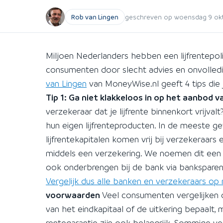
Rob van Lingen
geschreven op woensdag 9 okto
Miljoen Nederlanders hebben een lijfrentepoli
consumenten door slecht advies en onvolledig
van Lingen
van MoneyWise.nl geeft 4 tips die j
Tip 1: Ga niet klakkeloos in op het aanbod 
verzekeraar dat je lijfrente binnenkort vrijva
hun eigen lijfrenteproducten. In de meeste ge
lijfrentekapitalen komen vrij bij verzekeraars
middels een verzekering. We noemen dit een Di
ook onderbrengen bij de bank via banksparen.
Vergelijk dus alle banken en verzekeraars op
voorwaarden
Veel consumenten vergelijken op
van het eindkapitaal of de uitkering bepaalt, 
rentegarantie zijn ook belangrijk. Sommige ve