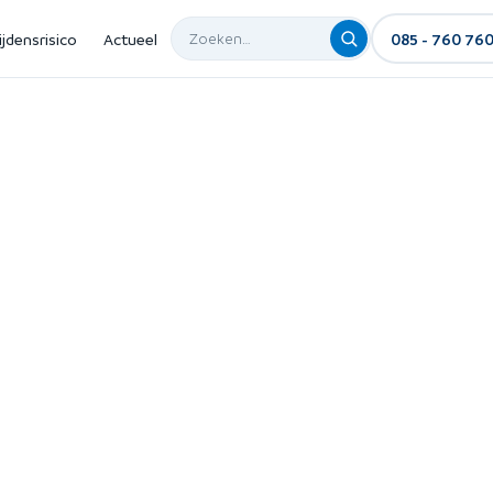
ijdensrisico
Actueel
085 - 760 76