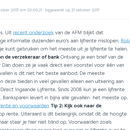
ber 2013 om 20:00:21 · bijgewerkt op 21 oktober 2017
s. Uit
recent onderzoek
van de AFM blijkt dat
e informatie duizenden euro's aan lijfrente mislopen.
Rob
e kunt gebruiken om het meeste uit je lijfrente te halen.
van de verzekeraar of bank
Ontvang je een brief van de
lt? Dan doen ze je vaak direct een voorstel voor één van
vallen is dit niet het beste aanbod. De meeste
 en deze bieden in veel gevallen alleen een uitkering aan
rect Ingaande Lijfrente. Sinds 2008 kun je een lijfrente
 Banksparen levert in bijna alle gevallen het meeste op.
 rente en voorwaarden
Tip 2: Kijk ook naar de
 rente. Uiteraard is dit belangrijk, omdat dit de hoogte
maar staar je hier niet blind op. Voorwaarden zoals
rzekeraars doen er erg lang over om je lijfrente over te