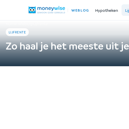
Hypotheken
Li
WEBLOG
Home
›
Weblog
›
Lijfrente
LIJFRENTE
Zo haal je het meeste uit je