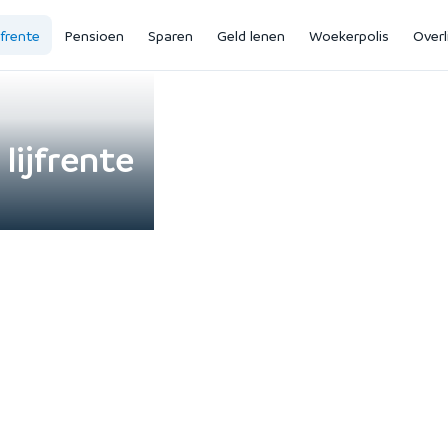
jfrente
Pensioen
Sparen
Geld lenen
Woekerpolis
Overl
 lijfrente