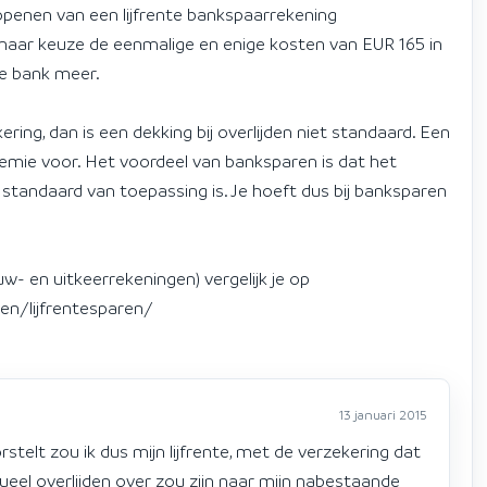
openen van een lijfrente bankspaarrekening
naar keuze de eenmalige en enige kosten van EUR 165 in
de bank meer.
ering, dan is een dekking bij overlijden niet standaard. Een
emie voor. Het voordeel van banksparen is dat het
en standaard van toepassing is. Je hoeft dus bij banksparen
- en uitkeerrekeningen) vergelijk je op
n/lijfrentesparen/
13 januari 2015
orstelt zou ik dus mijn lijfrente, met de verzekering dat
tueel overlijden over zou zijn naar mijn nabestaande