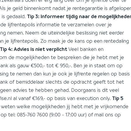
ls je geld binnenkomt nadat je rentegarantie is afgelopen
e is gedaald.
Tip 3: Informeer tijdig naar de mogelijkhede
 lijfrentepolis informatie te verzamelen over je
ng nemen. Neem de uiteindelijke beslissing niet eerder
 je lijfrentepolis. Zo maak je de kans op een rentedaling
Tip 4: Advies is niet verplicht
Veel banken en
 om de mogelijkheden te bespreken die je hebt met je
 bank als gauw €500,- tot € 950,-. Ben je in staat om op
sing te nemen dan kun je ook je lijfrente regelen op basis
 bank of bemiddelaar slechts de opdracht geeft tot het
rt geen advies te hebben gehad. Doorgaans is dit veel
ise.nl al vanaf €169,- op basis van execution only.
Tip 5
e weten welke mogelijkheden jij hebt met je vrijkomende
nd op tel: 085-760 7600 (9:00 - 17:00 uur) of mail ons op